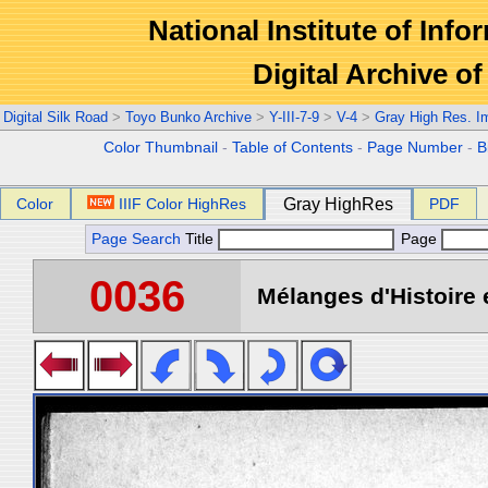
National Institute of Info
Digital Archive 
Digital Silk Road
>
Toyo Bunko Archive
>
Y-III-7-9
>
V-4
>
Gray High Res. I
Color Thumbnail
-
Table of Contents
-
Page Number
-
B
Color
IIIF Color HighRes
Gray HighRes
PDF
Page Search
Title
Page
0036
Mélanges d'Histoire 