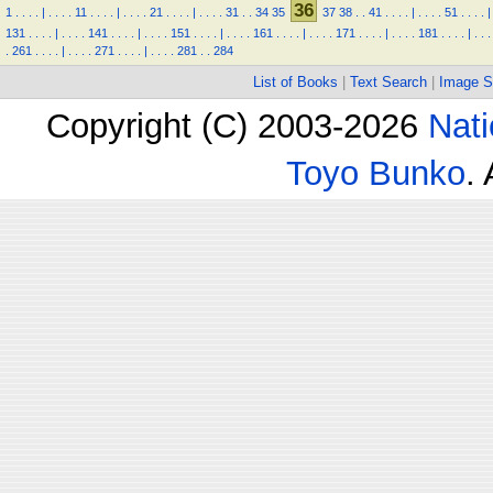
36
1
.
.
.
.
|
.
.
.
.
11
.
.
.
.
|
.
.
.
.
21
.
.
.
.
|
.
.
.
.
31
.
.
34
35
37
38
.
.
41
.
.
.
.
|
.
.
.
.
51
.
.
.
.
|
131
.
.
.
.
|
.
.
.
.
141
.
.
.
.
|
.
.
.
.
151
.
.
.
.
|
.
.
.
.
161
.
.
.
.
|
.
.
.
.
171
.
.
.
.
|
.
.
.
.
181
.
.
.
.
|
.
.
.
.
261
.
.
.
.
|
.
.
.
.
271
.
.
.
.
|
.
.
.
.
281
.
.
284
List of Books
|
Text Search
|
Image S
Copyright (C) 2003-2026
Nati
Toyo Bunko
.