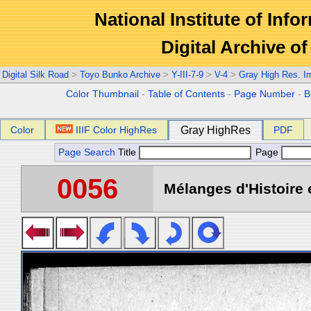
National Institute of Info
Digital Archive 
Digital Silk Road
>
Toyo Bunko Archive
>
Y-III-7-9
>
V-4
>
Gray High Res. I
Color Thumbnail
-
Table of Contents
-
Page Number
-
B
Color
IIIF Color HighRes
Gray HighRes
PDF
Page Search
Title
Page
0056
Mélanges d'Histoire 