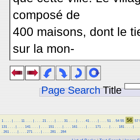
composé de
400 maisons, dont le tie
sur la mon-
Page Search
Title
56
1
.
.
.
.
|
.
.
.
.
11
.
.
.
.
|
.
.
.
.
21
.
.
.
.
|
.
.
.
.
31
.
.
.
.
|
.
.
.
.
41
.
.
.
.
|
.
.
.
.
51
.
.
54
55
57
131
.
.
.
.
|
.
.
.
.
141
.
.
.
.
|
.
.
.
.
151
.
.
.
.
|
.
.
.
.
161
.
.
.
.
|
.
.
.
.
171
.
.
.
.
|
.
.
.
.
181
.
.
.
.
|
.
.
.
.
261
.
.
.
.
|
.
.
.
.
271
.
.
.
.
|
.
.
.
.
281
.
.
284