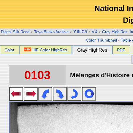
National In
Di
Digital Silk Road
>
Toyo Bunko Archive
>
Y-III-7-9
>
V-4
>
Gray High Res. I
Color Thumbnail
-
Table 
Color
IIIF Color HighRes
Gray HighRes
PDF
0103
Mélanges d'Histoire 