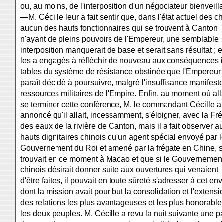
ou, au moins, de l'interposition d'un négociateur bienveilla
—M. Cécille leur a fait sentir que, dans l'état actuel des c
aucun des hauts fonctionnaires qui se trouvent à Canton
n'ayant de pleins pouvoirs de l'Empereur, une semblable
interposition manquerait de base et serait sans résultat ; et
les a engagés à réfléchir de nouveau aux conséquences i
tables du système de résistance obstinée que l'Empereur
paraît décidé à poursuivre, malgré l'insuffisance manifest
ressources militaires de l'Empire. Enfin, au moment où all
se terminer cette conférence, M. le commandant Cécille a
annoncé qu'il allait, incessamment, s'éloigner, avec la Fr
des eaux de la rivière de Canton, mais il a fait observer a
hauts dignitaires chinois qu'un agent spécial envoyé par l
Gouvernement du Roi et amené par la frégate en Chine, 
trouvait en ce moment à Macao et que si le Gouvernemen
chinois désirait donner suite aux ouvertures qui venaient
d'être faites, il pouvait en toute sûreté s'adresser à cet en
dont la mission avait pour but la consolidation et l'extensi
des relations les plus avantageuses et les plus honorabl
les deux peuples. M. Cécille a revu la nuit suivante une pa