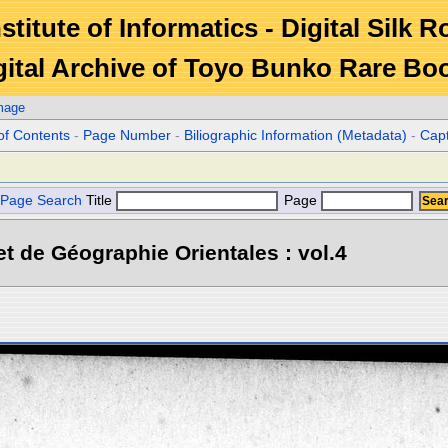
stitute of Informatics - Digital Silk 
gital Archive of Toyo Bunko Rare Bo
mage
of Contents
-
Page Number
-
Biliographic Information (Metadata)
-
Cap
Page Search
Title
Page
et de Géographie Orientales : vol.4