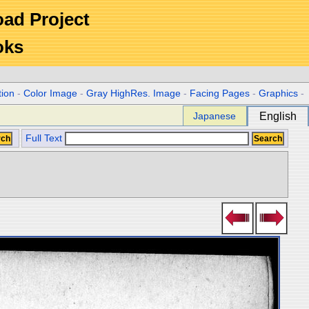
Road Project
oks
tion
-
Color Image
-
Gray HighRes. Image
-
Facing Pages
-
Graphics
-
Japanese
English
Full Text