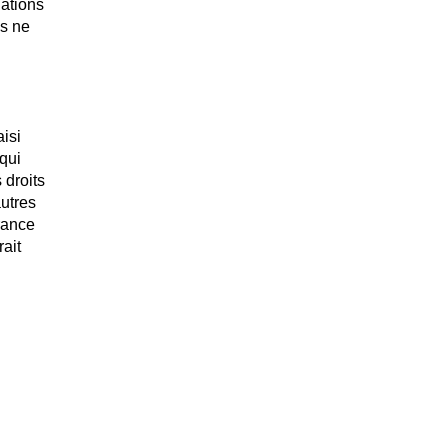
lations
us ne
aisi
qui
 droits
autres
rance
rait