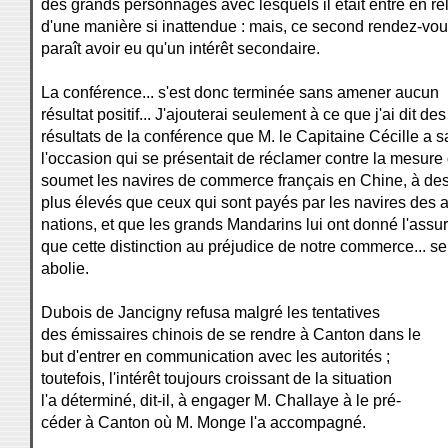
des grands personnages avec lesquels il était entré en re
d'une manière si inattendue : mais, ce second rendez-vo
paraît avoir eu qu'un intérêt secondaire.
La conférence... s'est donc terminée sans amener aucun
résultat positif... J'ajouterai seulement à ce que j'ai dit des
résultats de la conférence que M. le Capitaine Cécille a s
l'occasion qui se présentait de réclamer contre la mesure 
soumet les navires de commerce français en Chine, à des
plus élevés que ceux qui sont payés par les navires des 
nations, et que les grands Mandarins lui ont donné l'assu
que cette distinction au préjudice de notre commerce... se
abolie.
Dubois de Jancigny refusa malgré les tentatives
des émissaires chinois de se rendre à Canton dans le
but d'entrer en communication avec les autorités ;
toutefois, l'intérêt toujours croissant de la situation
l'a déterminé, dit-il, à engager M. Challaye à le pré-
céder à Canton où M. Monge l'a accompagné.