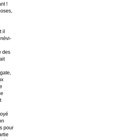
nt !
hoses,
 il
névi-
e des
ait
égate,
ux
e
se
t
voyé
on
es pour
rtie