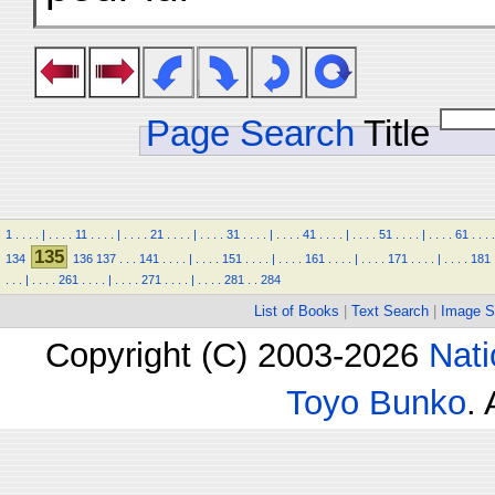
Page Search
Title
1
.
.
.
.
|
.
.
.
.
11
.
.
.
.
|
.
.
.
.
21
.
.
.
.
|
.
.
.
.
31
.
.
.
.
|
.
.
.
.
41
.
.
.
.
|
.
.
.
.
51
.
.
.
.
|
.
.
.
.
61
.
.
.
.
135
134
136
137
.
.
.
141
.
.
.
.
|
.
.
.
.
151
.
.
.
.
|
.
.
.
.
161
.
.
.
.
|
.
.
.
.
171
.
.
.
.
|
.
.
.
.
181
.
.
.
|
.
.
.
.
261
.
.
.
.
|
.
.
.
.
271
.
.
.
.
|
.
.
.
.
281
.
.
284
List of Books
|
Text Search
|
Image S
Copyright (C) 2003-2026
Nati
Toyo Bunko
.