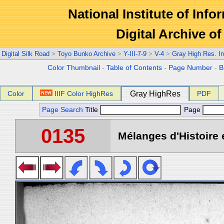
National Institute of Info
Digital Archive 
Digital Silk Road
>
Toyo Bunko Archive
>
Y-III-7-9
>
V-4
>
Gray High Res. I
Color Thumbnail
-
Table of Contents
-
Page Number
-
B
Color
IIIF Color HighRes
Gray HighRes
PDF
Page Search
Title
Page
0135
Mélanges d'Histoire 