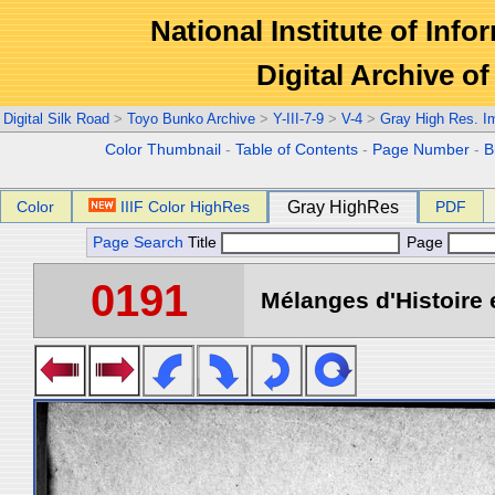
National Institute of Info
Digital Archive 
Digital Silk Road
>
Toyo Bunko Archive
>
Y-III-7-9
>
V-4
>
Gray High Res. I
Color Thumbnail
-
Table of Contents
-
Page Number
-
B
Color
IIIF Color HighRes
Gray HighRes
PDF
Page Search
Title
Page
0191
Mélanges d'Histoire 