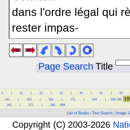
dans l'ordre légal qui 
rester impas-
Page Search
Title
1
.
.
.
.
|
.
.
.
.
11
.
.
.
.
|
.
.
.
.
21
.
.
.
.
|
.
.
.
.
31
.
.
.
.
|
.
.
.
.
41
.
.
.
.
|
.
.
.
.
51
.
.
.
.
|
.
.
.
.
61
.
.
.
.
19
.
.
141
.
.
.
.
|
.
.
.
.
151
.
.
.
.
|
.
.
.
.
161
.
.
.
.
|
.
.
.
.
171
.
.
.
.
|
.
.
.
.
181
.
.
.
.
|
.
.
189
190
.
.
.
261
.
.
.
.
|
.
.
.
.
271
.
.
.
.
|
.
.
.
.
281
.
.
284
List of Books
|
Text Search
|
Image S
Copyright (C) 2003-2026
Nati