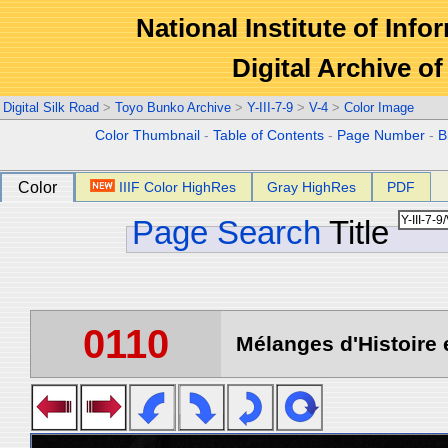
National Institute of Info
Digital Archive 
Digital Silk Road
>
Toyo Bunko Archive
>
Y-III-7-9
>
V-4
>
Color Image
Color Thumbnail
-
Table of Contents
-
Page Number
-
B
Color
IIIF Color HighRes
Gray HighRes
PDF
Page Search
Title
0110
Mélanges d'Histoire 