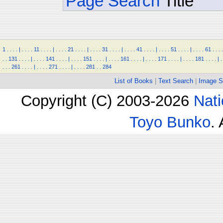
Page Search
Title
1
.
.
.
.
|
.
.
.
.
11
.
.
.
.
|
.
.
.
.
21
.
.
.
.
|
.
.
.
.
31
.
.
.
.
|
.
.
.
.
41
.
.
.
.
|
.
.
.
.
51
.
.
.
.
|
.
.
.
.
61
.
.
.
.
.
.
131
.
.
.
.
|
.
.
.
.
141
.
.
.
.
|
.
.
.
.
151
.
.
.
.
|
.
.
.
.
161
.
.
.
.
|
.
.
.
.
171
.
.
.
.
|
.
.
.
.
181
.
.
.
.
|
.
.
.
.
261
.
.
.
.
|
.
.
.
.
271
.
.
.
.
|
.
.
.
.
281
.
.
284
List of Books
|
Text Search
|
Image S
Copyright (C) 2003-2026
Nati
Toyo Bunko
.