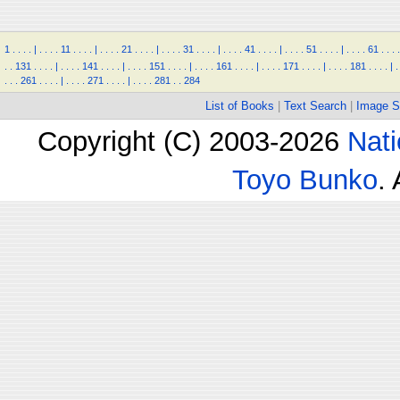
1
.
.
.
.
|
.
.
.
.
11
.
.
.
.
|
.
.
.
.
21
.
.
.
.
|
.
.
.
.
31
.
.
.
.
|
.
.
.
.
41
.
.
.
.
|
.
.
.
.
51
.
.
.
.
|
.
.
.
.
61
.
.
.
.
.
.
131
.
.
.
.
|
.
.
.
.
141
.
.
.
.
|
.
.
.
.
151
.
.
.
.
|
.
.
.
.
161
.
.
.
.
|
.
.
.
.
171
.
.
.
.
|
.
.
.
.
181
.
.
.
.
|
.
.
.
.
261
.
.
.
.
|
.
.
.
.
271
.
.
.
.
|
.
.
.
.
281
.
.
284
List of Books
|
Text Search
|
Image S
Copyright (C) 2003-2026
Nati
Toyo Bunko
.