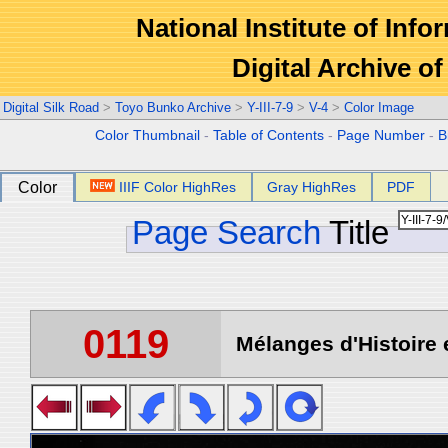
National Institute of Info
Digital Archive 
Digital Silk Road
>
Toyo Bunko Archive
>
Y-III-7-9
>
V-4
>
Color Image
Color Thumbnail
-
Table of Contents
-
Page Number
-
B
Color
IIIF Color HighRes
Gray HighRes
PDF
Page Search
Title
0119
Mélanges d'Histoire 