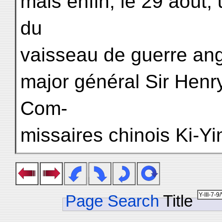
mais enfin, le 29 août, 
du
vaisseau de guerre angl
major général Sir Henry
Com-
missaires chinois Ki-Yin
Page Search
Title