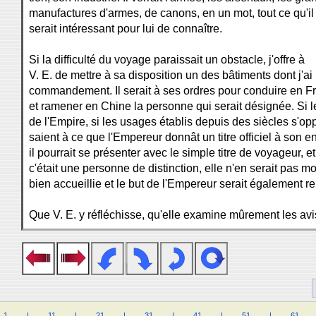
manufactures d'armes, de canons, en un mot, tout ce qu'il
serait intéressant pour lui de connaître.
Si la difficulté du voyage paraissait un obstacle, j'offre à
V. E. de mettre à sa disposition un des bâtiments dont j'ai 
commandement. Il serait à ses ordres pour conduire en F
et ramener en Chine la personne qui serait désignée. Si le
de l'Empire, si les usages établis depuis des siècles s'op
saient à ce que l'Empereur donnât un titre officiel à son e
il pourrait se présenter avec le simple titre de voyageur, et
c'était une personne de distinction, elle n'en serait pas m
bien accueillie et le but de l'Empereur serait également re
Que V. E. y réfléchisse, qu'elle examine mûrement les avi
1
.
.
.
.
|
.
.
.
.
11
.
.
.
.
|
.
.
.
.
21
.
.
.
.
|
.
.
.
.
31
.
.
.
.
|
.
.
.
.
41
.
.
.
.
|
.
.
.
.
51
.
.
.
.
|
.
.
.
.
61
.
.
.
.