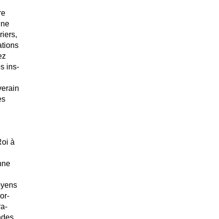
re
 ne
iers,
ations
ez
s ins-
verain
es
Roi à
nne
oyens
or-
ra-
andes