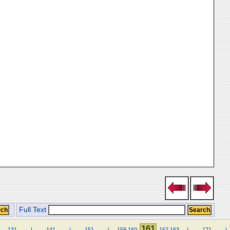
Full Text
161
.
.
131
.
.
.
.
|
.
.
.
.
141
.
.
.
.
|
.
.
.
.
151
.
.
.
.
|
.
.
159
160
162
163
.
.
|
.
.
.
.
171
.
.
.
.
|