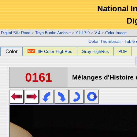
National In
Di
Digital Silk Road
>
Toyo Bunko Archive
>
Y-III-7-9
>
V-4
>
Color Image
Color Thumbnail
-
Table 
Color
IIIF Color HighRes
Gray HighRes
PDF
0161
Mélanges d'Histoire 