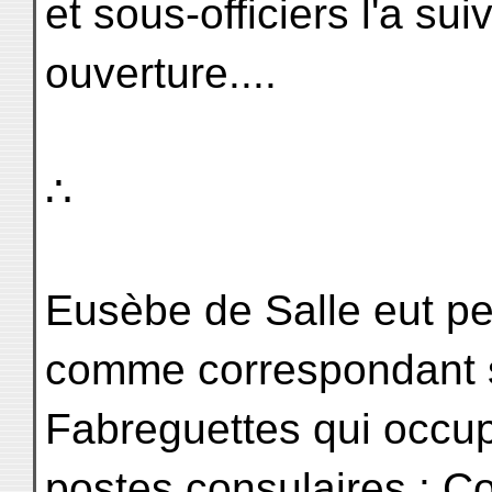
et sous-officiers l'a su
ouverture....
∴
Eusèbe de Salle eut p
comme correspondant 
Fabreguettes qui occu
postes consulaires : C