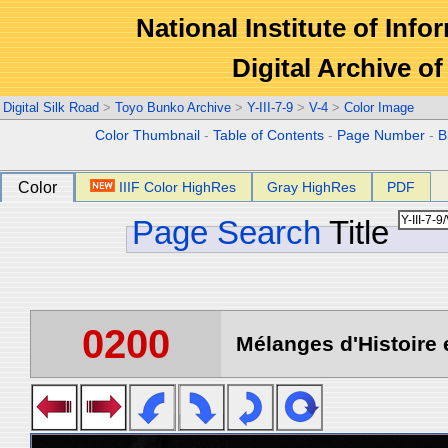
National Institute of Info
Digital Archive 
Digital Silk Road
>
Toyo Bunko Archive
>
Y-III-7-9
>
V-4
>
Color Image
Color Thumbnail
-
Table of Contents
-
Page Number
-
B
Color
IIIF Color HighRes
Gray HighRes
PDF
Page Search
Title
0200
Mélanges d'Histoire 