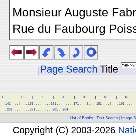
Monsieur Auguste Fabr
Rue du Faubourg Poiss
Page Search
Title
1
.
.
.
.
|
.
.
.
.
11
.
.
.
.
|
.
.
.
.
21
.
.
.
.
|
.
.
.
.
31
.
.
.
.
|
.
.
.
.
41
.
.
.
.
|
.
.
.
.
51
.
.
.
.
|
.
.
.
.
61
.
.
.
.
.
.
141
.
.
.
.
|
.
.
.
.
151
.
.
.
.
|
.
.
.
.
161
.
.
.
.
|
.
.
.
.
171
.
.
.
.
|
.
.
.
.
181
.
.
.
.
|
.
.
.
.
191
.
.
.
.
|
.
.
.
.
261
.
.
.
.
|
.
.
.
.
271
.
.
.
.
|
.
.
.
.
281
.
.
284
List of Books
|
Text Search
|
Image S
Copyright (C) 2003-2026
Nati