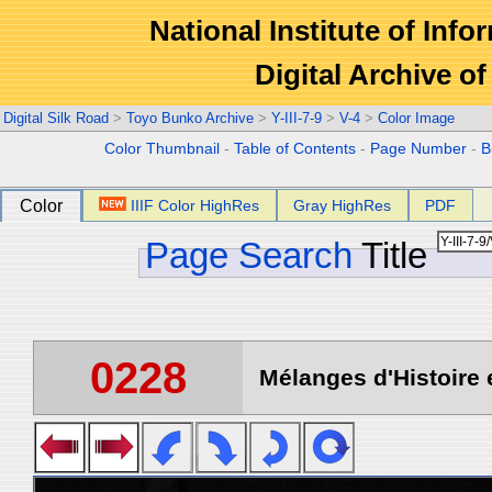
National Institute of Info
Digital Archive 
Digital Silk Road
>
Toyo Bunko Archive
>
Y-III-7-9
>
V-4
>
Color Image
Color Thumbnail
-
Table of Contents
-
Page Number
-
B
Color
IIIF Color HighRes
Gray HighRes
PDF
Page Search
Title
0228
Mélanges d'Histoire 