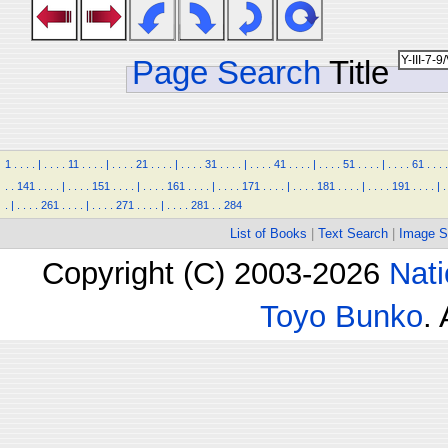
Page Search
Title
1
.
.
.
.
|
.
.
.
.
11
.
.
.
.
|
.
.
.
.
21
.
.
.
.
|
.
.
.
.
31
.
.
.
.
|
.
.
.
.
41
.
.
.
.
|
.
.
.
.
51
.
.
.
.
|
.
.
.
.
61
.
.
.
.
.
.
141
.
.
.
.
|
.
.
.
.
151
.
.
.
.
|
.
.
.
.
161
.
.
.
.
|
.
.
.
.
171
.
.
.
.
|
.
.
.
.
181
.
.
.
.
|
.
.
.
.
191
.
.
.
.
|
.
.
|
.
.
.
.
261
.
.
.
.
|
.
.
.
.
271
.
.
.
.
|
.
.
.
.
281
.
.
284
List of Books
|
Text Search
|
Image S
Copyright (C) 2003-2026
Nati
Toyo Bunko
.