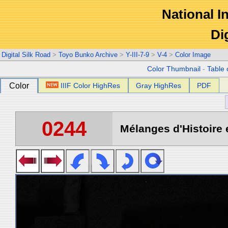
National In
Di
Digital Silk Road
>
Toyo Bunko Archive
>
Y-III-7-9
>
V-4
>
Color Image
Color Thumbnail
-
Table 
Color
IIIF Color HighRes
Gray HighRes
PDF
0244
Mélanges d'Histoire 