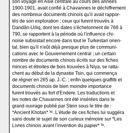
son voyage en Asie centrale au cours des années
1900-1901, avait confié à Chavannes le déchiffrement
des nombreux documents chinois qu'il avait rappor-
tés de son exploration ; ceux qui furent trouvés à
Dandân-Uiliq, dont les dates s'échelonnent de 768 à
790, se rapportent à la période où l'influence chi-
noise subsistait encore dans tout le Turkestan orien-
tal, bien qu'il n'eût déjà presque plus de communi-
cations avec le Gouvernement central ; un certain
nombre de documents chinois écrits sur des fiches
minces et étroites de bois trouvées à Niya, se ratta-
chent au début de la dynastie Tsin, qui commença
de régner en 265 ap. J.-C. ; enfin quelques graffitti et
documents chinois de bien moindre importance
furent trouvés au fort d'Endere. Les traductions et
les notes de Chavannes ont été insérées dans le
grand ouvrage publié par Stein sous le titre de :
*Ancient Khotan* ³⁸. L'étude de ces fiches lui suggéra
sans doute le sujet de son curieux mémoire sur *Les
Livres chinois avant l'invention du papier* ³⁹.