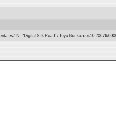
entales.” NII “Digital Silk Road” / Toyo Bunko. doi:10.20676/00