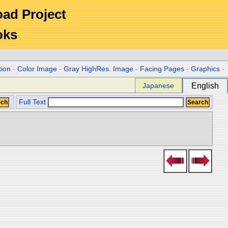
Road Project
oks
tion
-
Color Image
-
Gray HighRes. Image
-
Facing Pages
-
Graphics
-
Japanese
English
Full Text