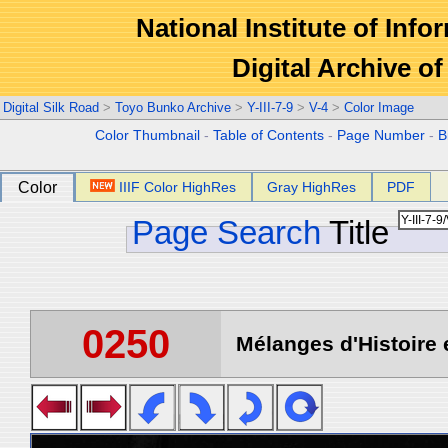
National Institute of Info
Digital Archive 
Digital Silk Road
>
Toyo Bunko Archive
>
Y-III-7-9
>
V-4
>
Color Image
Color Thumbnail
-
Table of Contents
-
Page Number
-
B
Color
IIIF Color HighRes
Gray HighRes
PDF
Page Search
Title
0250
Mélanges d'Histoire 