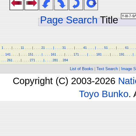
Page Search
Title
1
.
.
.
.
|
.
.
.
.
11
.
.
.
.
|
.
.
.
.
21
.
.
.
.
|
.
.
.
.
31
.
.
.
.
|
.
.
.
.
41
.
.
.
.
|
.
.
.
.
51
.
.
.
.
|
.
.
.
.
61
.
.
.
.
.
.
141
.
.
.
.
|
.
.
.
.
151
.
.
.
.
|
.
.
.
.
161
.
.
.
.
|
.
.
.
.
171
.
.
.
.
|
.
.
.
.
181
.
.
.
.
|
.
.
.
.
191
.
.
.
.
|
.
.
.
.
261
.
.
.
.
|
.
.
.
.
271
.
.
.
.
|
.
.
.
.
281
.
.
284
List of Books
|
Text Search
|
Image S
Copyright (C) 2003-2026
Nati
Toyo Bunko
.