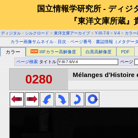
国立情報学研究所 - ディ
『東洋文庫所蔵』
ディジタル・シルクロード
>
東洋文庫アーカイブ
>
Y-III-7-9
>
V-4
>
カラー
カラー画像サムネイル
-
目次
-
ページ番号
-
書誌情報（メタデー
カラー
IIIFカラー高解像度
白黒高解像度
PDF
ページ検索
タイトル
ページ
Mélanges d'Histoire 
0280