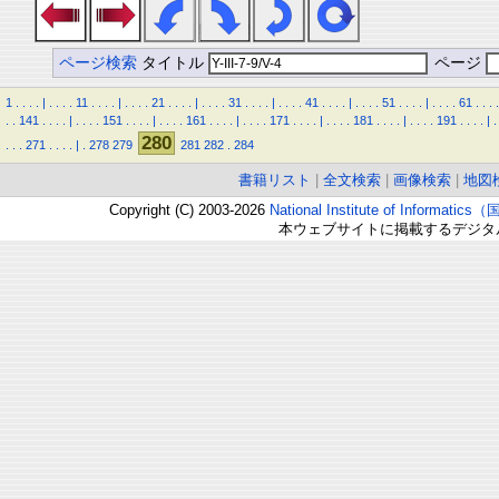
ページ検索
タイトル
ページ
1
.
.
.
.
|
.
.
.
.
11
.
.
.
.
|
.
.
.
.
21
.
.
.
.
|
.
.
.
.
31
.
.
.
.
|
.
.
.
.
41
.
.
.
.
|
.
.
.
.
51
.
.
.
.
|
.
.
.
.
61
.
.
.
.
.
.
141
.
.
.
.
|
.
.
.
.
151
.
.
.
.
|
.
.
.
.
161
.
.
.
.
|
.
.
.
.
171
.
.
.
.
|
.
.
.
.
181
.
.
.
.
|
.
.
.
.
191
.
.
.
.
|
.
280
.
.
.
271
.
.
.
.
|
.
278
279
281
282
.
284
書籍リスト
|
全文検索
|
画像検索
|
地図
Copyright (C) 2003-2026
National Institute of Inform
本ウェブサイトに掲載するデジタ