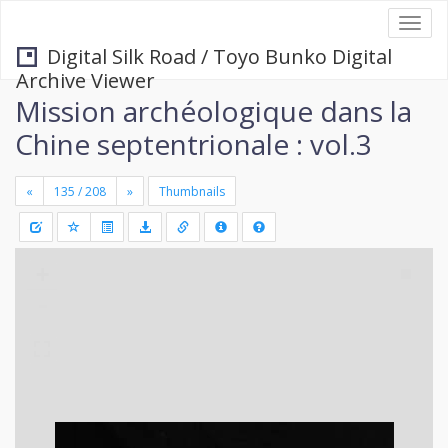
Togg
navi
Digital Silk Road / Toyo Bunko Digital
Archive Viewer
Mission archéologique dans la
Chine septentrionale : vol.3
«
»
Thumbnails
+
Draw
-
a
rectang