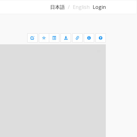
日本語
English
Login
Draw
a
rectangle