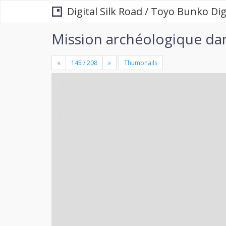
Digital Silk Road / Toyo Bunko Dig
Mission archéologique dans
«
»
Thumbnails
+
×
-
se