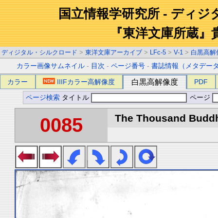
国立情報学研究所 - ディ
『東洋文庫所蔵』
ディジタル・シルクロード
>
東洋文庫アーカイブ
>
LFc-5
>
V-1
>
白黒高解
カラー画像サムネイル
-
目次
-
ページ番号
-
書誌情報（メタデー
カラー
IIIFカラー高解像度
白黒高解像度
PDF
ページ検索
タイトル
ページ
The Thousand Buddha
0085