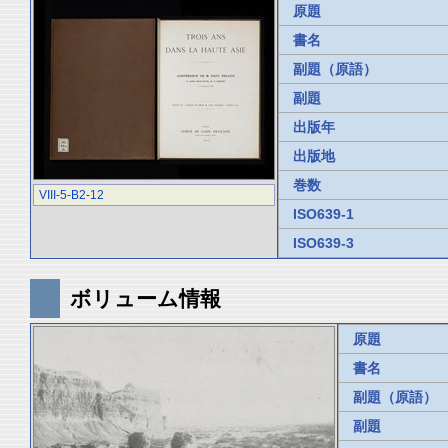
原題
書名
副題（原語）
副題
出版年
出版地
巻数
VIII-5-B2-12
ISO639-1
ISO639-3
ボリューム情報
原題
書名
副題（原語）
副題