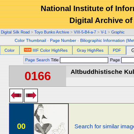
National Institute of Info
Digital Archive 
Digital Silk Road
>
Toyo Bunko Archive
>
VIII-5-B4-a-7
>
V-1
>
Graphic
Color Thumbnail
-
Page Number
-
Biliographic Information (Me
Color
IIIF Color HighRes
Gray HighRes
PDF
G
Page Search
Title
Page
Altbuddhistische Kult
0166
00
Search for similar ima