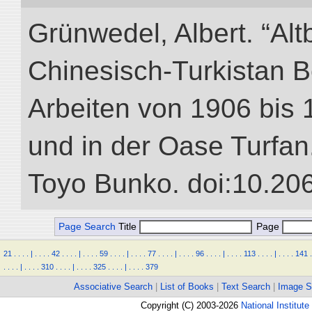
Grünwedel, Albert. “Alt
Chinesisch-Turkistan B
Arbeiten von 1906 bis 
und in der Oase Turfan.”
Toyo Bunko. doi:10.20
Page Search
Title
Page
21
.
.
.
.
|
.
.
.
.
42
.
.
.
.
|
.
.
.
.
59
.
.
.
.
|
.
.
.
.
77
.
.
.
.
|
.
.
.
.
96
.
.
.
.
|
.
.
.
.
113
.
.
.
.
|
.
.
.
.
141
.
.
.
.
.
|
.
.
.
.
310
.
.
.
.
|
.
.
.
.
325
.
.
.
.
|
.
.
.
.
379
Associative Search
|
List of Books
|
Text Search
|
Image S
Copyright (C) 2003-2026
National Institute