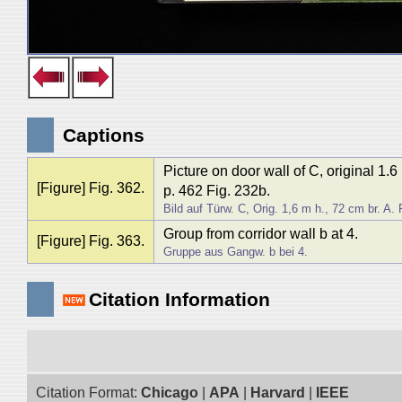
Captions
Picture on door wall of C, original 1.
[Figure] Fig. 362.
p. 462 Fig. 232b.
Bild auf Türw. C, Orig. 1,6 m h., 72 cm br. A.
Group from corridor wall b at 4.
[Figure] Fig. 363.
Gruppe aus Gangw. b bei 4.
Citation Information
Citation Format:
Chicago
|
APA
|
Harvard
|
IEEE