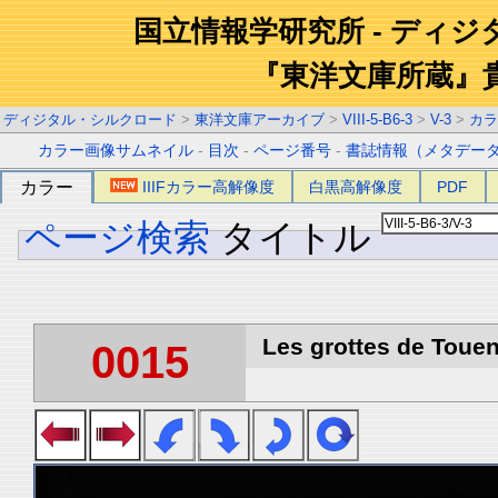
国立情報学研究所 - ディ
『東洋文庫所蔵』
ディジタル・シルクロード
>
東洋文庫アーカイブ
>
VIII-5-B6-3
>
V-3
>
カラ
カラー画像サムネイル
-
目次
-
ページ番号
-
書誌情報（メタデー
カラー
IIIFカラー高解像度
白黒高解像度
PDF
ページ検索
タイトル
Les grottes de Touen
0015