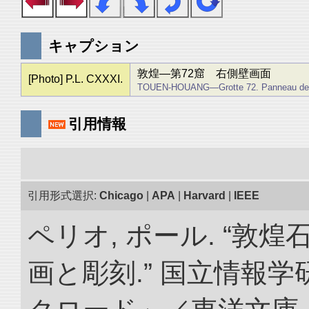
キャプション
敦煌―第72窟 右側壁画面
[Photo] P.L. CXXXI.
TOUEN-HOUANG―Grotte 72. Panneau de d
引用情報
引用形式選択:
Chicago
|
APA
|
Harvard
|
IEEE
ペリオ, ポール. “敦
画と彫刻.” 国立情報