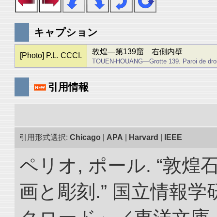
キャプション
敦煌―第139窟 右側内壁
[Photo] P.L. CCCI.
TOUEN-HOUANG―Grotte 139. Paroi de droi
引用情報
引用形式選択:
Chicago
|
APA
|
Harvard
|
IEEE
ペリオ, ポール. “敦
画と彫刻.” 国立情報