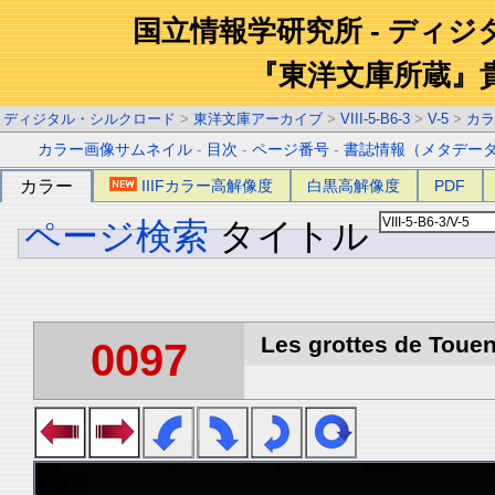
国立情報学研究所 - ディ
『東洋文庫所蔵』
ディジタル・シルクロード
>
東洋文庫アーカイブ
>
VIII-5-B6-3
>
V-5
>
カラ
カラー画像サムネイル
-
目次
-
ページ番号
-
書誌情報（メタデー
カラー
IIIFカラー高解像度
白黒高解像度
PDF
ページ検索
タイトル
Les grottes de Touen
0097