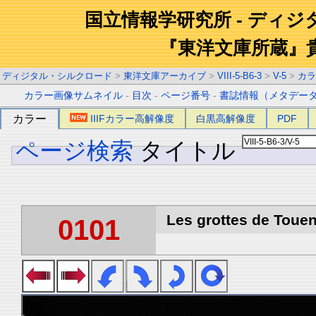
国立情報学研究所 - ディ
『東洋文庫所蔵』
ディジタル・シルクロード
>
東洋文庫アーカイブ
>
VIII-5-B6-3
>
V-5
>
カラ
カラー画像サムネイル
-
目次
-
ページ番号
-
書誌情報（メタデー
カラー
IIIFカラー高解像度
白黒高解像度
PDF
ページ検索
タイトル
Les grottes de Touen
0101