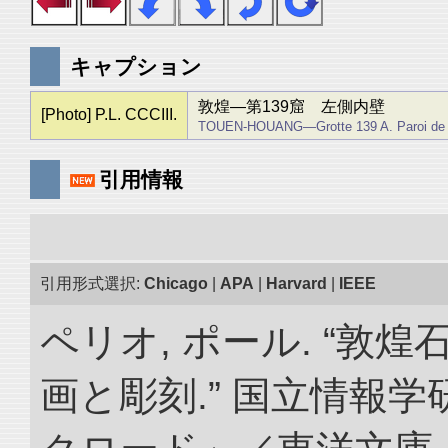
キャプション
敦煌―第139窟 左側内壁
[Photo] P.L. CCCIII.
TOUEN-HOUANG―Grotte 139 A. Paroi de 
引用情報
引用形式選択:
Chicago
|
APA
|
Harvard
|
IEEE
ペリオ, ポール. “敦
画と彫刻.” 国立情報