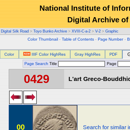
National Institute of Info
Digital Archive 
Digital Silk Road
>
Toyo Bunko Archive
>
XVIII-C-a-2
>
V-2
>
Graphic
Color Thumbnail
-
Table of Contents
-
Page Number
-
B
Color
IIIF Color HighRes
Gray HighRes
PDF
G
Page Search
Title
Page
0429
L'art Greco-Bouddhi
00
Search for similar