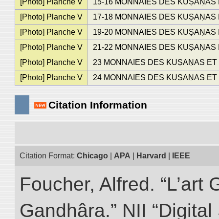
[Photo] Planche V
15-16 MONNAIES DES KUṢAṆAS ET DE
[Photo] Planche V
17-18 MONNAIES DES KUṢAṆAS ET DE
[Photo] Planche V
19-20 MONNAIES DES KUṢAṆAS ET DE
[Photo] Planche V
21-22 MONNAIES DES KUṢAṆAS ET DE
[Photo] Planche V
23 MONNAIES DES KUṢAṆAS ET DES G
[Photo] Planche V
24 MONNAIES DES KUṢAṆAS ET DES G
Citation Information
Citation Format:
Chicago
|
APA
|
Harvard
|
IEEE
Foucher, Alfred. “L’ar
Gandhâra.” NII “Digital