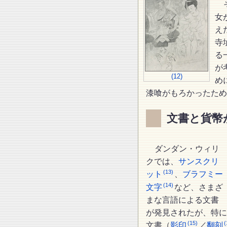
女
え
寺
る
が
(12)
め
漆喰がもろかったため
文書と貨幣
ダンダン・ウィリ
クでは、
サンスクリ
(13)
ット
、
ブラフミー
(14)
文字
など、さまざ
まな言語による文書
が発見されたが、特に
(15)
(
文書（
影印
／
翻刻