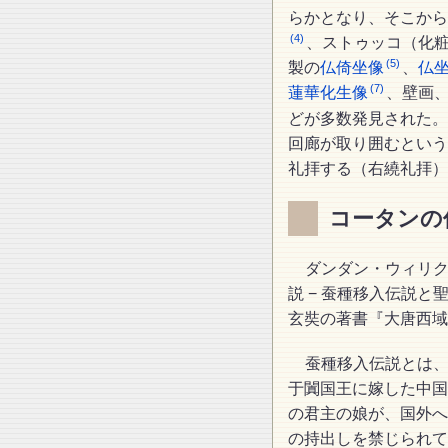
らかとなり、そこから
(4)
、ストゥッコ（化
(5)
製の
仏倚坐像
、
仏
(7)
蓮華化生像
、壁画
どが多数発見された。
回廊が取り囲むという
礼拝する（右繞礼拝）
コータンの
ダンダン・ウィリ
説 − 蚕種移入伝説と
玄奘の著書『大唐西域
蚕種移入伝説とは
于闐国王に嫁した中国
の君主の娘が、国外へ
の持出しを禁じられて