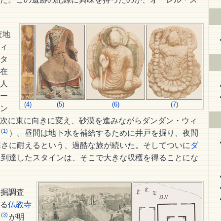
査地
ィ
タ
在
人
ー
(4)
(5)
(6)
(7)
ン
次に東に向きに変え、砂漠を進みながらダンダン・ウィ
(1)
）。昼間は地下水を補給するために井戸を掘り、夜間
寒さに耐えるという、過酷な旅が続いた。そしてついに
ダ
に到達したスタインは、そこで大きな収穫を得ることにな
発掘調査
る
仏教寺
(3)
が明