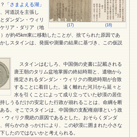
？
「さまよえる湖」
、河道説を主張し
とダンダン・ウィリ
(17)
(18)
ケリア・ダリア（地
）が約45km東に移動したことが、捨てられた原因であ
かしスタインは、発掘や測量の結果に基づき、この仮説
スタインはむしろ、中国側の史書に記載される
唐王朝のタリム盆地掌握の終結時期と、遺物から
推定されるダンダン・ウィリクの廃絶時期が合致
することに着目した。遠く離れた河川から延々と
水を引くことによって成り立っていた砂漠の居住
持しうるだけの安定した行政が崩れることは、命綱を断
ある。そこでスタインは、中国側の支配権崩壊という政
・ウィリク廃絶の原因であるとした。おそらくダンダ
、何らかのきっかけにより、この砂漠に囲まれた小さな
下したのではないかと考えられる。