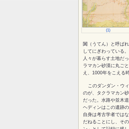
(1)
闐（うてん）と呼ばれ
してにぎわっている。
人々が暮らす土地だっ
ラマカン砂漠に丸ごと
え、1000年をこえる
このダンダン・ウィ
のが、タクラマカン砂
だった。水路や並木道
ヘディンはこの遺跡の
自身は考古学者ではな
だねることにし、その
ン」として記録に残し