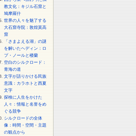
教文化：キジル石窟と
鳩摩羅什
世界の人々を魅了する
大石窟寺院：敦煌莫高
窟
「さまよえる湖」の謎
を解いたヘディン：ロ
プ・ノールと楼蘭
空白のシルクロード：
青海の道
文字が語りかける民族
意識：カラホトと西夏
文字
探検に人生をかけた
人々：情報と名誉をめ
ぐる競争
シルクロードの全体
像：時間・空間・主題
の観点から