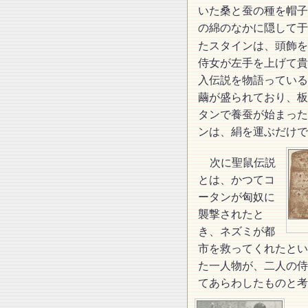
いた桑と蚕の種を帽子
の綿のなかに隠して于
たスタインは、頭飾を
侍女が左手を上げて貴
入伝説を物語っている
繭が盛られており、板
タンで養蚕が始まった
ンは、絹を運ぶだけで
次に聖鼠伝説
とは、かつてコ
ータンが匈奴に
襲撃されたと
き、ネズミが都
市を救ってくれたとい
た一人物が、二人の侍
てあらわしたものと考