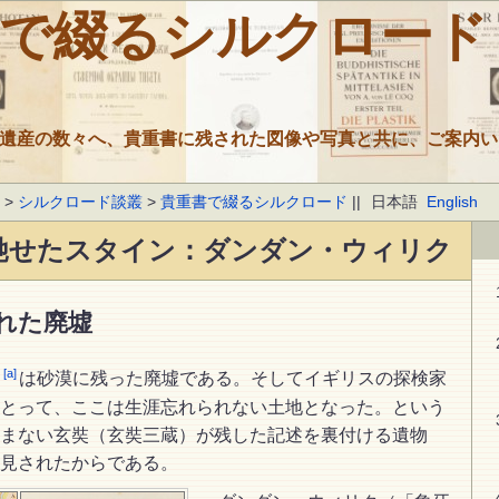
書で綴るシルクロード
遺産の数々へ、貴重書に残された図像や写真と共に、ご案内い
ド
>
シルクロード談叢
>
貴重書で綴るシルクロード
||
日本語
English
馳せたスタイン：ダンダン・ウィリク
れた廃墟
[a]
ク
は砂漠に残った廃墟である。そしてイギリスの探検家
とって、ここは生涯忘れられない土地となった。という
まない玄奘（玄奘三蔵）が残した記述を裏付ける遺物
見されたからである。