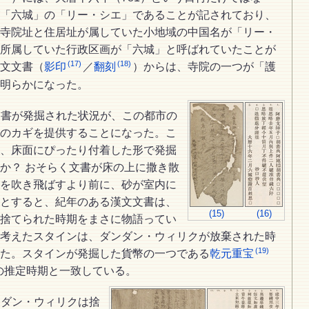
「六城」の「リー・シエ」であることが記されており、
寺院址と住居址が属していた小地域の中国名が「リー・
所属していた行政区画が「六城」と呼ばれていたことが
(17)
(18)
文文書（
影印
／
翻刻
）からは、寺院の一つが「護
明らかになった。
文書が発掘された状況が、この都市の
のカギを提供することになった。こ
、床面にぴったり付着した形で発掘
か？ おそらく文書が床の上に撒き散
を吹き飛ばすより前に、砂が室内に
とすると、紀年のある漢文文書は、
(15)
(16)
捨てられた時期をまさに物語ってい
考えたスタインは、ダンダン・ウィリクが放棄された時
(19)
た。スタインが発掘した貨幣の一つである
乾元重宝
この推定時期と一致している。
ンダン・ウィリクは捨