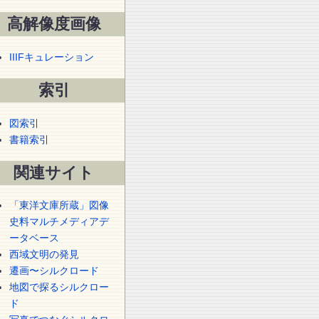
高解像度画像
IIIFキュレーション
索引
図索引
書籍索引
関連サイト
「東洋文庫所蔵」図像
史料マルチメディアデ
ータベース
西域文明の発見
遷画〜シルクロード
地図で探るシルクロー
ド