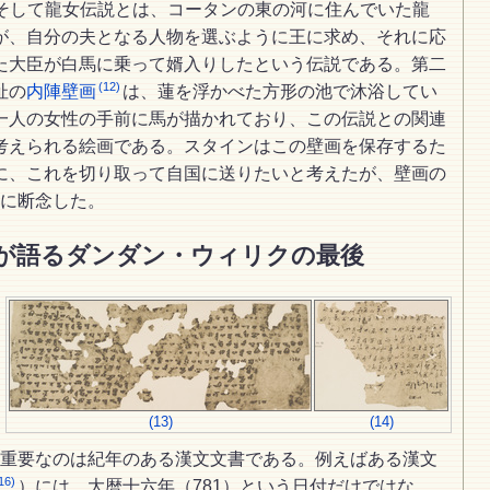
そして龍女伝説とは、コータンの東の河に住んでいた龍
が、自分の夫となる人物を選ぶように王に求め、それに応
た大臣が白馬に乗って婿入りしたという伝説である。第二
(12)
址の
内陣壁画
は、蓮を浮かべた方形の池で沐浴してい
一人の女性の手前に馬が描かれており、この伝説との関連
考えられる絵画である。スタインはこの壁画を保存するた
に、これを切り取って自国に送りたいと考えたが、壁画の
に断念した。
が語るダンダン・ウィリクの最後
(13)
(14)
重要なのは紀年のある漢文文書である。例えばある漢文
16)
）には、大暦十六年（781）という日付だけではな