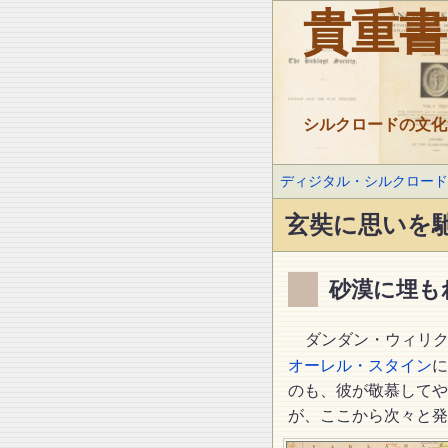
貴重
シルクロードの文化
ディジタル・シルクロー
玄奘に思いを
砂漠に埋も
ダンダン・ウィリ
オーレル・スタイン
に
のも、彼が敬慕してや
が、ここから次々と発