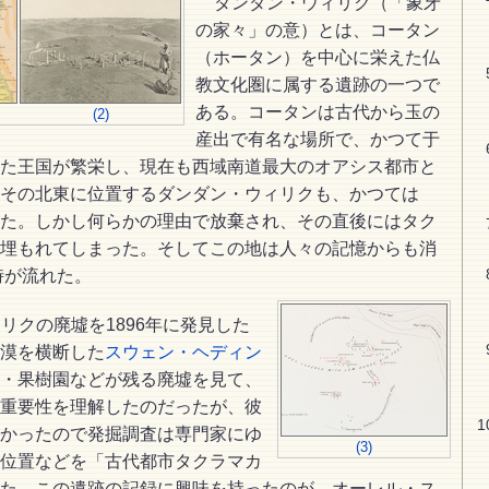
ダンダン・ウィリク（「象牙
の家々」の意）とは、コータン
（ホータン）を中心に栄えた仏
教文化圏に属する遺跡の一つで
ある。コータンは古代から玉の
(2)
産出で有名な場所で、かつて于
た王国が繁栄し、現在も西域南道最大のオアシス都市と
その北東に位置するダンダン・ウィリクも、かつては
た。しかし何らかの理由で放棄され、その直後にはタク
埋もれてしまった。そしてこの地は人々の記憶からも消
時が流れた。
リクの廃墟を1896年に発見した
漠を横断した
スウェン・ヘディン
・果樹園などが残る廃墟を見て、
重要性を理解したのだったが、彼
かったので発掘調査は専門家にゆ
(3)
位置などを「古代都市タクラマカ
た。この遺跡の記録に興味を持ったのが、オーレル・ス