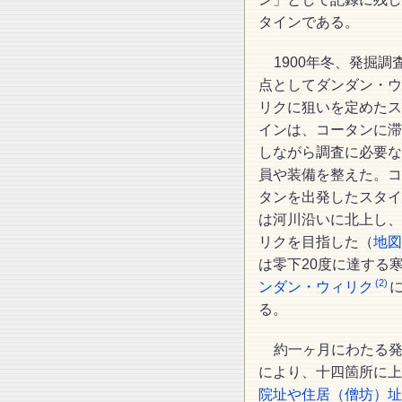
タインである。
1900年冬、発掘調
点としてダンダン・ウ
リクに狙いを定めたス
インは、コータンに滞
しながら調査に必要な
員や装備を整えた。コ
タンを出発したスタイ
は河川沿いに北上し、
リクを目指した（
地図
は零下20度に達する
(2)
ンダン・ウィリク
る。
約一ヶ月にわたる
により、十四箇所に上
院址や住居（僧坊）址