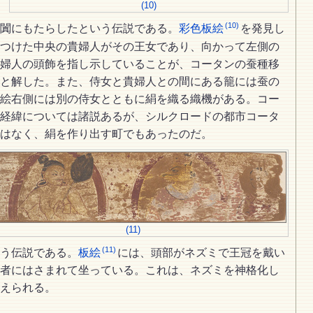
(10)
(10)
闐にもたらしたという伝説である。
彩色板絵
を発見し
つけた中央の貴婦人がその王女であり、向かって左側の
婦人の頭飾を指し示していることが、コータンの蚕種移
と解した。また、侍女と貴婦人との間にある籠には蚕の
絵右側には別の侍女とともに絹を織る織機がある。コー
経緯については諸説あるが、シルクロードの都市コータ
はなく、絹を作り出す町でもあったのだ。
(11)
(11)
う伝説である。
板絵
には、頭部がネズミで王冠を戴い
者にはさまれて坐っている。これは、ネズミを神格化し
えられる。