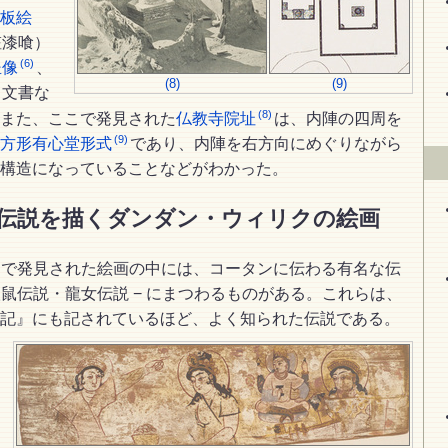
板絵
粧漆喰）
(6)
坐像
、
(8)
(9)
、文書な
(8)
また、ここで発見された
仏教寺院址
は、内陣の四周を
(9)
方形有心堂形式
であり、内陣を右方向にめぐりながら
構造になっていることなどがわかった。
伝説を描くダンダン・ウィリクの絵画
クで発見された絵画の中には、コータンに伝わる有名な伝
聖鼠伝説・龍女伝説 − にまつわるものがある。これらは、
記』にも記されているほど、よく知られた伝説である。
、