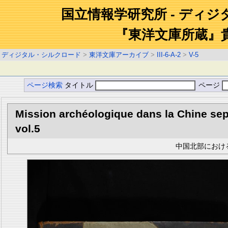
国立情報学研究所 - ディ
『東洋文庫所蔵』
ディジタル・シルクロード
>
東洋文庫アーカイブ
>
III-6-A-2
>
V-5
ページ検索
タイトル
ページ
Mission archéologique dans la Chine sept
vol.5
中国北部における考