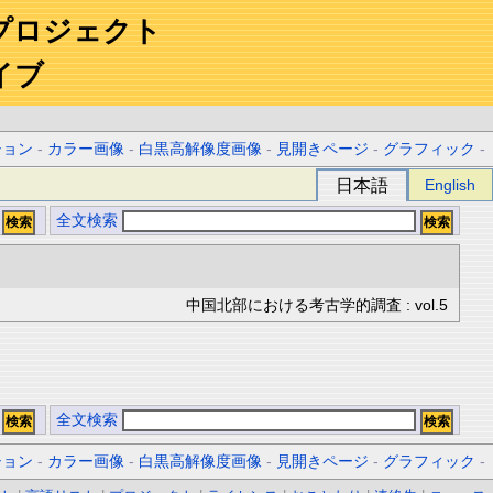
プロジェクト
イブ
ション
-
カラー画像
-
白黒高解像度画像
-
見開きページ
-
グラフィック
-
日本語
English
全文検索
中国北部における考古学的調査 : vol.5
全文検索
ション
-
カラー画像
-
白黒高解像度画像
-
見開きページ
-
グラフィック
-