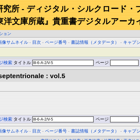
研究所 - ディジタル・シルクロード・
東洋文庫所蔵』貴重書デジタルアーカ
ション
画像サムネイル
-
目次
-
ページ番号
-
書誌情報（メタデータ）
-
キャプ
ジ検索
タイトル
ページ
eptentrionale : vol.5
ジ検索
タイトル
ページ
画像サムネイル
-
目次
-
ページ番号
-
書誌情報（メタデータ）
-
キャプ