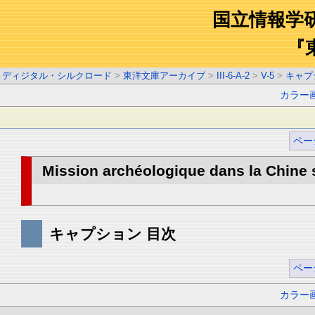
国立情報学
『
ディジタル・シルクロード
>
東洋文庫アーカイブ
>
III-6-A-2
>
V-5
>
キャプ
カラー
ペー
Mission archéologique dans la Chine s
キャプション 目次
ペー
カラー