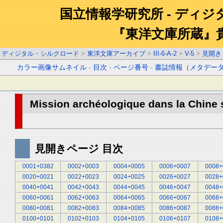
国立情報学研究所 - ディ
『東洋文庫所蔵』
ディジタル・シルクロード
>
東洋文庫アーカイブ
>
III-6-A-2
>
V-5
>
見開き
カラー画像サムネイル
-
目次
-
ページ番号
-
書誌情報（メタデー
Mission archéologique dans la Chine s
見開きページ 目次
0001+0382
0002+0003
0004+0005
0006+0007
0008+
0020+0021
0022+0023
0024+0025
0026+0027
0028+
0040+0041
0042+0043
0044+0045
0046+0047
0048+
0060+0061
0062+0063
0064+0065
0066+0067
0068+
0080+0081
0082+0083
0084+0085
0086+0087
0088+
0100+0101
0102+0103
0104+0105
0106+0107
0108+