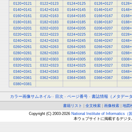
0120+0121
0122+0123
0124+0125
0126+0127
0128+
0140+0141
0142+0143
0144+0145
0146+0147
0148+
0160+0161
0162+0163
0164+0165
0166+0167
0168+
0180+0181
0182+0183
0184+0185
0186+0187
0188+
0200+0201
0202+0203
0204+0205
0206+0207
0208+
0220+0221
0222+0223
0224+0225
0226+0227
0228+
0240+0241
0242+0243
0244+0245
0246+0247
0248+
0260+0261
0262+0263
0264+0265
0266+0267
0268+
0280+0281
0282+0283
0284+0285
0286+0287
0288+
0300+0301
0302+0303
0304+0305
0306+0307
0308+
0320+0321
0322+0323
0324+0325
0326+0327
0328+
0340+0341
0342+0343
0344+0345
0346+0347
0348+
0360+0361
0362+0363
0364+0365
0366+0367
0368+
0380+0381
カラー画像サムネイル
-
目次
-
ページ番号
-
書誌情報（メタデー
書籍リスト
|
全文検索
|
画像検索
|
地図
Copyright (C) 2003-2026
National Institute of Inform
本ウェブサイトに掲載するデジタ