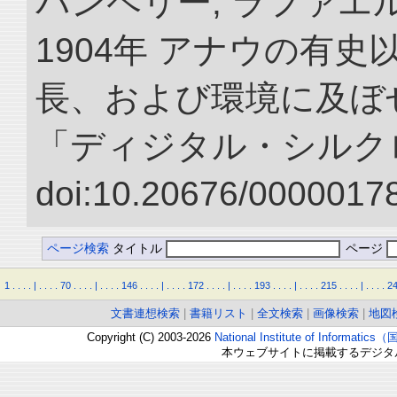
パンペリー, ラファエル
1904年 アナウの有
長、および環境に及ぼせ
「ディジタル・シルク
doi:10.20676/00000178
ページ検索
タイトル
ページ
1
.
.
.
.
|
.
.
.
.
70
.
.
.
.
|
.
.
.
.
146
.
.
.
.
|
.
.
.
.
172
.
.
.
.
|
.
.
.
.
193
.
.
.
.
|
.
.
.
.
215
.
.
.
.
|
.
.
.
.
2
文書連想検索
|
書籍リスト
|
全文検索
|
画像検索
|
地図
Copyright (C) 2003-2026
National Institute of Inform
本ウェブサイトに掲載するデジタ