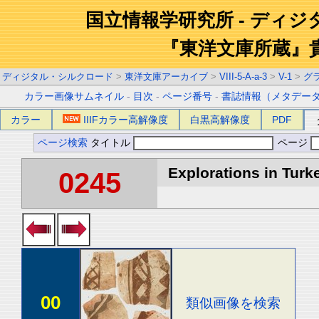
国立情報学研究所 - ディ
『東洋文庫所蔵』
ディジタル・シルクロード
>
東洋文庫アーカイブ
>
VIII-5-A-a-3
>
V-1
>
グ
カラー画像サムネイル
-
目次
-
ページ番号
-
書誌情報（メタデー
カラー
IIIFカラー高解像度
白黒高解像度
PDF
ページ検索
タイトル
ページ
Explorations in Turke
0245
00
類似画像を検索