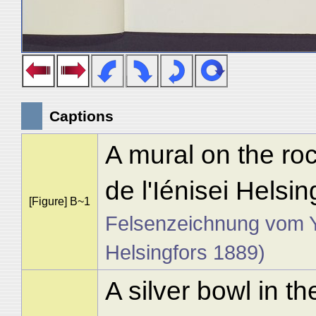
Captions
A mural on the roc
de l'Iénisei Helsi
[Figure] B~1
Felsenzeichnung vom Yen
Helsingfors 1889)
A silver bowl in t