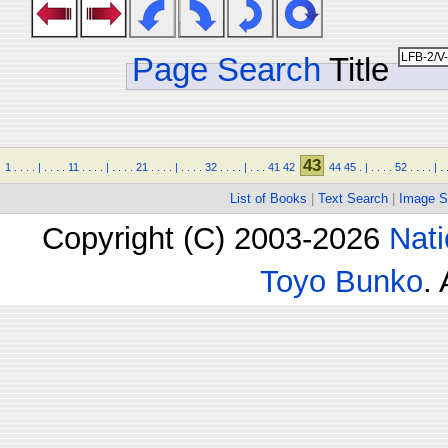
Page Search
Title
43
1
.
.
.
.
|
.
.
.
.
11
.
.
.
.
|
.
.
.
.
21
.
.
.
.
|
.
.
.
.
32
.
.
.
.
|
.
.
.
41
42
44
45
.
|
.
.
.
.
52
.
.
.
.
|
.
List of Books
|
Text Search
|
Image S
Copyright (C) 2003-2026
Nati
Toyo Bunko
.