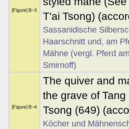
styled mane (See 
[Figure] B~3
T'ai Tsong) (accor
Sassanidische Silbersc
Haarschnitt und, am Pf
Mähne (vergl. Pferd a
Smirnoff)
The quiver and m
the grave of Tang
Tsong (649) (acc
[Figure] B~4
Köcher und Mähnensch