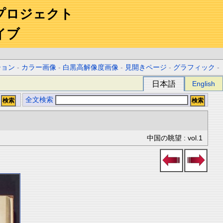
プロジェクト
イブ
ション
-
カラー画像
-
白黒高解像度画像
-
見開きページ
-
グラフィック
-
日本語
English
全文検索
中国の眺望 : vol.1