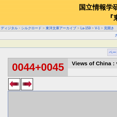
国立情報学
『
ディジタル・シルクロード
>
東洋文庫アーカイブ
>
La-159
>
V-1
>
見開き
ペー
Views of China : 
0044+0045