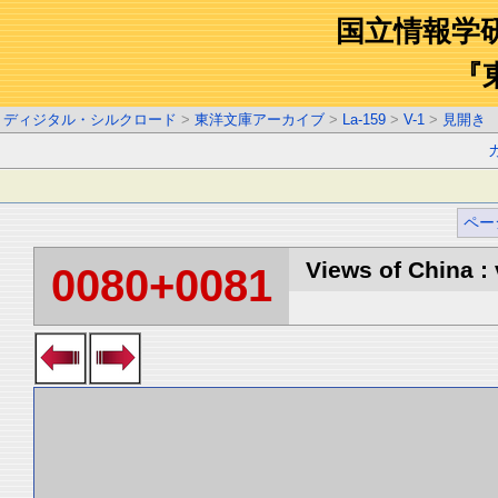
国立情報学
『
ディジタル・シルクロード
>
東洋文庫アーカイブ
>
La-159
>
V-1
>
見開き
ペー
Views of China : 
0080+0081