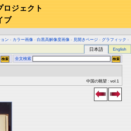
プロジェクト
イブ
ション
-
カラー画像
-
白黒高解像度画像
-
見開きページ
-
グラフィック
-
日本語
English
全文検索
中国の眺望 : vol.1