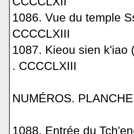
CCCCLXII
1086. Vue du temple Sseu-w
CCCCLXIII
1087. Kieou sien k'iao 
. CCCCLXIII
NUMÉROS. PLANCHE
1088. Entrée du Tch'eng-h