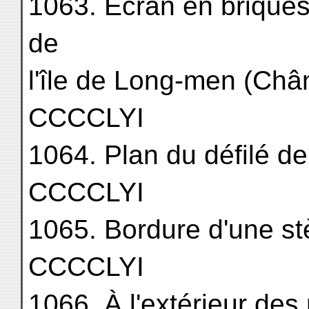
1063. Écran en briques
de
l'île de Long-men (Chân-si).
CCCCLYI
1064. Plan du défilé d
CCCCLYI
1065. Bordure d'une stèle. . 
CCCCLYI
1066. À l'extérieur des