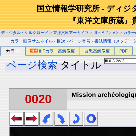
国立情報学研究所 - ディ
『東洋文庫所蔵』
ディジタル・シルクロード
>
東洋文庫アーカイブ
>
III-6-A-2
>
V-3
>
カラー
カラー画像サムネイル
-
目次
-
ページ番号
-
書誌情報（メタデー
カラー
IIIFカラー高解像度
白黒高解像度
PDF
ページ検索
タイトル
Mission archéologiqu
0020