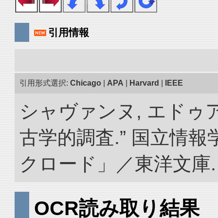
引用情報
引用形式選択:
Chicago
|
APA
|
Harvard
|
IEEE
シャヴァンヌ, エドゥ
古学的調査.” 国立情
クロード」／東洋文庫. doi:
OCR読み取り結果