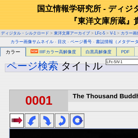
国立情報学研究所 - ディ
『東洋文庫所蔵』
ディジタル・シルクロード
>
東洋文庫アーカイブ
>
LFc-5
>
V-1
>
カラー画
カラー画像サムネイル
-
目次
-
ページ番号
-
書誌情報（メタデー
カラー
IIIFカラー高解像度
白黒高解像度
PDF
ページ検索
タイトル
The Thousand Buddha
0001