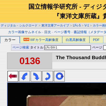
国立情報学研究所 - ディ
『東洋文庫所蔵』
ディジタル・シルクロード
>
東洋文庫アーカイブ
>
LFc-5
>
V-1
>
カラー画
カラー画像サムネイル
-
目次
-
ページ番号
-
書誌情報（メタデー
カラー
IIIFカラー高解像度
白黒高解像度
PDF
ページ検索
タイトル
ページ
The Thousand Buddha
0136