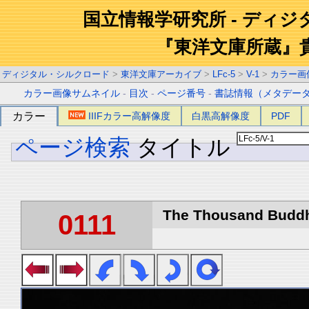
国立情報学研究所 - ディ
『東洋文庫所蔵』
ディジタル・シルクロード
>
東洋文庫アーカイブ
>
LFc-5
>
V-1
>
カラー画
カラー画像サムネイル
-
目次
-
ページ番号
-
書誌情報（メタデー
カラー
IIIFカラー高解像度
白黒高解像度
PDF
ページ検索
タイトル
The Thousand Buddha
0111