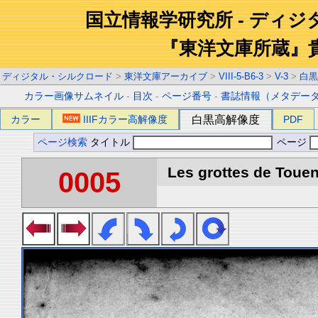
国立情報学研究所 - ディ
『東洋文庫所蔵』
ディジタル・シルクロード
>
東洋文庫アーカイブ
>
VIII-5-B6-3
>
V-3
>
白黒
カラー画像サムネイル
-
目次
-
ページ番号
-
書誌情報（メタデー
カラー
IIIFカラー高解像度
白黒高解像度
PDF
ページ検索
タイトル
ページ
Les grottes de Touen
0005