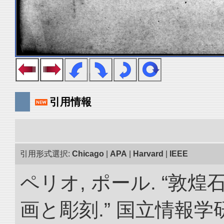
引用情報
引用形式選択:
Chicago
|
APA
|
Harvard
|
IEEE
ペリオ, ポール. “敦
画と彫刻.” 国立情報