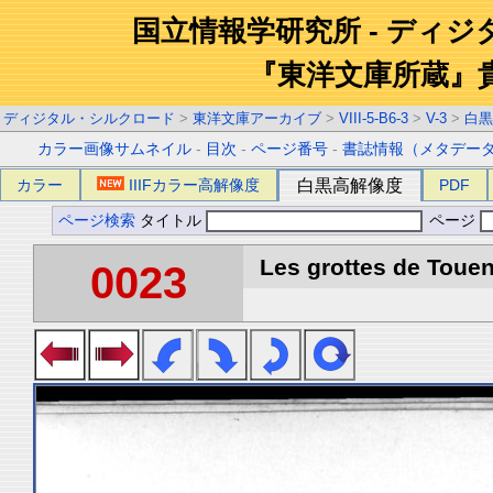
国立情報学研究所 - ディ
『東洋文庫所蔵』
ディジタル・シルクロード
>
東洋文庫アーカイブ
>
VIII-5-B6-3
>
V-3
>
白黒
カラー画像サムネイル
-
目次
-
ページ番号
-
書誌情報（メタデー
カラー
IIIFカラー高解像度
白黒高解像度
PDF
ページ検索
タイトル
ページ
Les grottes de Touen
0023