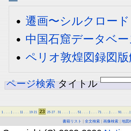
遷画〜シルクロード
中国石窟データベース 
ペリオ敦煌図録図版解
ページ検索
タイトル
23
1
.
.
.
.
|
.
.
.
.
11
.
.
.
19
21
25
27
.
31
.
.
.
.
|
.
.
.
.
51
.
.
.
.
|
.
.
.
.
71
.
.
.
.
|
.
.
.
.
91
.
.
.
.
|
書籍リスト
|
全文検索
|
画像検索
|
地図