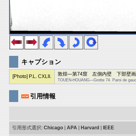
キャプション
敦煌―第74窟 左側内壁 下部壁画
[Photo] P.L. CXLII.
TOUEN-HOUANG―Grotte 74. Paroi de gauche
引用情報
引用形式選択:
Chicago
|
APA
|
Harvard
|
IEEE