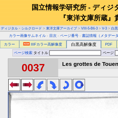
国立情報学研究所 - ディ
『東洋文庫所蔵』
ディジタル・シルクロード
>
東洋文庫アーカイブ
>
VIII-5-B6-3
>
V-3
>
白黒
カラー画像サムネイル
-
目次
-
ページ番号
-
書誌情報（メタデー
カラー
IIIFカラー高解像度
白黒高解像度
PDF
ページ検索
タイトル
ページ
Les grottes de Touen
0037