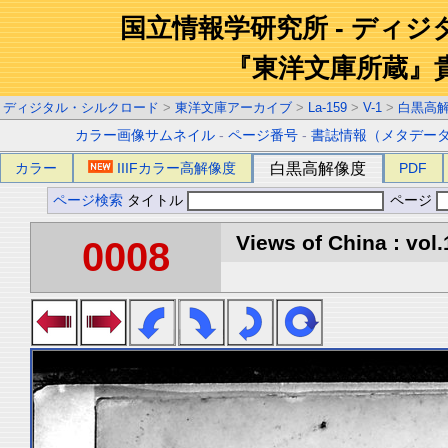
国立情報学研究所 - ディ
『東洋文庫所蔵』
ディジタル・シルクロード
>
東洋文庫アーカイブ
>
La-159
>
V-1
>
白黒高
カラー画像サムネイル
-
ページ番号
-
書誌情報（メタデー
カラー
IIIFカラー高解像度
白黒高解像度
PDF
ページ検索
タイトル
ページ
Views of China : vol.
0008