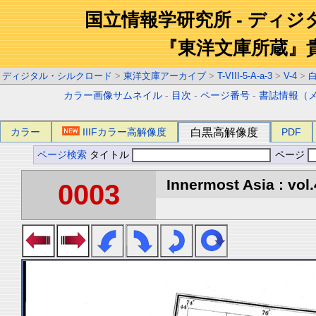
国立情報学研究所 - ディ
『東洋文庫所蔵』
ディジタル・シルクロード
>
東洋文庫アーカイブ
>
T-VIII-5-A-a-3
>
V-4
>
カラー画像サムネイル
-
目次
-
ページ番号
-
書誌情報（
カラー
IIIFカラー高解像度
白黒高解像度
PDF
ページ検索
タイトル
ページ
Innermost Asia : vol.
0003