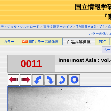
国立情報学
『
ディジタル・シルクロード
>
東洋文庫アーカイブ
>
T-VIII-5-A-a-3
>
V-4
>
カラー画像サ
カラー
IIIFカラー高解像度
白黒高解像度
PDF
ペー
Innermost Asia : vol.
0011