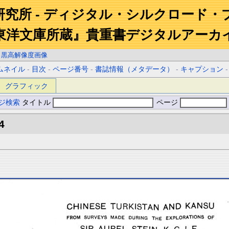
研究所 - ディジタル・シルクロード・
東洋文庫所蔵』貴重書デジタルアーカ
白黒高解像度画像
ムネイル
-
目次
-
ページ番号
-
書誌情報（メタデータ）
-
キャプション
グラフィック
ジ検索
タイトル
ページ
4