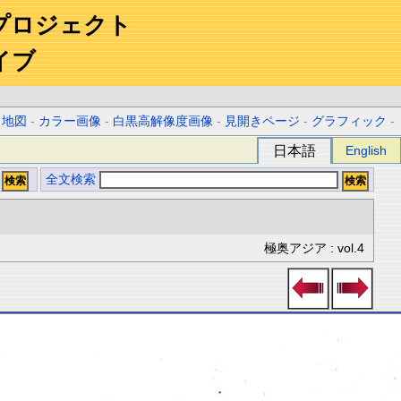
プロジェクト
イブ
-
地図
-
カラー画像
-
白黒高解像度画像
-
見開きページ
-
グラフィック
-
日本語
English
全文検索
極奥アジア : vol.4