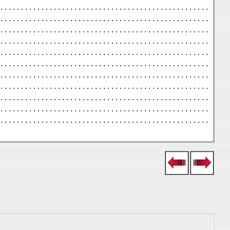
 . . . . . . . . . . . . . . . . . . . . . . . . . . . . . . . . . . . . . . . . . . . . . . . . . . .
 . . . . . . . . . . . . . . . . . . . . . . . . . . . . . . . . . . . . . . . . . . . . . . . . . . .
 . . . . . . . . . . . . . . . . . . . . . . . . . . . . . . . . . . . . . . . . . . . . . . . . . . .
 . . . . . . . . . . . . . . . . . . . . . . . . . . . . . . . . . . . . . . . . . . . . . . . . . . .
 . . . . . . . . . . . . . . . . . . . . . . . . . . . . . . . . . . . . . . . . . . . . . . . . . . .
 . . . . . . . . . . . . . . . . . . . . . . . . . . . . . . . . . . . . . . . . . . . . . . . . . . .
 . . . . . . . . . . . . . . . . . . . . . . . . . . . . . . . . . . . . . . . . . . . . . . . . . . .
 . . . . . . . . . . . . . . . . . . . . . . . . . . . . . . . . . . . . . . . . . . . . . . . . . . .
 . . . . . . . . . . . . . . . . . . . . . . . . . . . . . . . . . . . . . . . . . . . . . . . . . . .
 . . . . . . . . . . . . . . . . . . . . . . . . . . . . . . . . . . . . . . . . . . . . . . . . . . .
 . . . . . . . . . . . . . . . . . . . . . . . . . . . . . . . . . . . . . . . . . . . . . . . . . . .