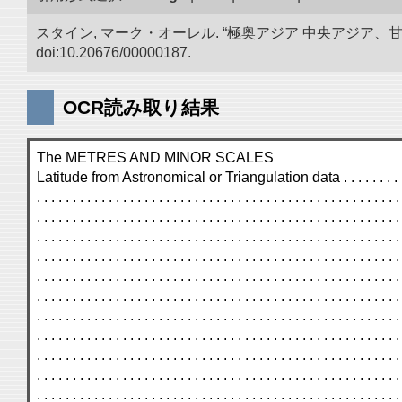
スタイン, マーク・オーレル. “極奥アジア 中央アジア
doi:10.20676/00000187.
OCR読み取り結果
The METRES AND MINOR SCALES
Latitude from Astronomical or Triangulation data . . . . . . . . . . . . . . . . . . . . 
. . . . . . . . . . . . . . . . . . . . . . . . . . . . . . . . . . . . . . . . . . . . . . . . . . .
. . . . . . . . . . . . . . . . . . . . . . . . . . . . . . . . . . . . . . . . . . . . . . . . . . .
. . . . . . . . . . . . . . . . . . . . . . . . . . . . . . . . . . . . . . . . . . . . . . . . . . .
. . . . . . . . . . . . . . . . . . . . . . . . . . . . . . . . . . . . . . . . . . . . . . . . . . .
. . . . . . . . . . . . . . . . . . . . . . . . . . . . . . . . . . . . . . . . . . . . . . . . . . .
. . . . . . . . . . . . . . . . . . . . . . . . . . . . . . . . . . . . . . . . . . . . . . . . . . .
. . . . . . . . . . . . . . . . . . . . . . . . . . . . . . . . . . . . . . . . . . . . . . . . . . .
. . . . . . . . . . . . . . . . . . . . . . . . . . . . . . . . . . . . . . . . . . . . . . . . . . .
. . . . . . . . . . . . . . . . . . . . . . . . . . . . . . . . . . . . . . . . . . . . . . . . . . .
. . . . . . . . . . . . . . . . . . . . . . . . . . . . . . . . . . . . . . . . . . . . . . . . . . .
. . . . . . . . . . . . . . . . . . . . . . . . . . . . . . . . . . . . . . . . . . . . . . . . . . .