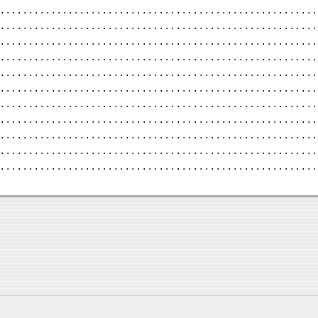
 . . . . . . . . . . . . . . . . . . . . . . . . . . . . . . . . . . . . . . . . . . . . . . . . . . . . . . . .
 . . . . . . . . . . . . . . . . . . . . . . . . . . . . . . . . . . . . . . . . . . . . . . . . . . . . . . . .
 . . . . . . . . . . . . . . . . . . . . . . . . . . . . . . . . . . . . . . . . . . . . . . . . . . . . . . . .
 . . . . . . . . . . . . . . . . . . . . . . . . . . . . . . . . . . . . . . . . . . . . . . . . . . . . . . . .
 . . . . . . . . . . . . . . . . . . . . . . . . . . . . . . . . . . . . . . . . . . . . . . . . . . . . . . . .
 . . . . . . . . . . . . . . . . . . . . . . . . . . . . . . . . . . . . . . . . . . . . . . . . . . . . . . . .
 . . . . . . . . . . . . . . . . . . . . . . . . . . . . . . . . . . . . . . . . . . . . . . . . . . . . . . . .
 . . . . . . . . . . . . . . . . . . . . . . . . . . . . . . . . . . . . . . . . . . . . . . . . . . . . . . . .
 . . . . . . . . . . . . . . . . . . . . . . . . . . . . . . . . . . . . . . . . . . . . . . . . . . . . . . . .
 . . . . . . . . . . . . . . . . . . . . . . . . . . . . . . . . . . . . . . . . . . . . . . . . . . . . . . . .
 . . . . . . . . . . . . . . . . . . . . . . . . . . . . . . . . . . . . . . . . . . . . . . . . . . . . . . . .