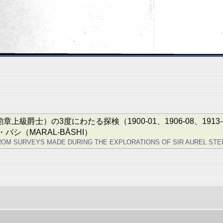
上級爵士）の3度にわたる探検（1900-01、1906-08、19
シ（MARAL-BĀSHI）
 SURVEYS MADE DURING THE EXPLORATIONS OF SIR AUREL STEIN, K.C