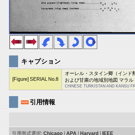
キャプション
オーレル・スタイン卿（インド勲章
[Figure] SERIAL No.8
および甘粛の地域別地図 マラル・バ
CHINESE TURKISTAN AND KANSU FROM
引用情報
引用形式選択:
Chicago
|
APA
|
Harvard
|
IEEE