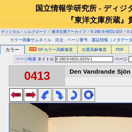
国立情報学研究所 - ディ
『東洋文庫所蔵』
ディジタル・シルクロード
>
東洋文庫アーカイブ
>
E-290.9-HE01-023
>
V-
カラー画像サムネイル
-
目次
-
ページ番号
-
書誌情報（メタデー
カラー
IIIFカラー高解像度
白黒高解像度
PDF
ページ検索
タイトル
ページ
Den Vandrande Sjön :
0413