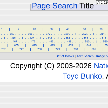
Page Search
Title
1
.
.
.
.
|
.
.
.
.
17
.
.
.
.
|
.
.
.
.
28
.
.
.
.
|
.
.
.
.
38
.
.
.
.
|
.
.
.
.
49
.
.
.
.
|
.
.
.
.
60
.
.
.
.
|
.
.
.
.
70
.
.
.
.
|
.
.
.
.
150
.
.
.
.
|
.
.
.
.
161
.
.
.
.
|
.
.
.
.
177
.
.
.
.
|
.
.
.
.
190
.
.
.
.
|
.
.
.
.
202
.
.
.
.
|
.
.
.
.
214
.
.
.
.
|
.
.
.
.
315
.
.
.
.
|
.
.
.
.
329
.
.
.
.
|
.
.
.
.
342
.
.
.
.
|
.
.
.
.
352
.
.
.
.
|
.
.
.
.
363
.
.
.
.
|
.
.
.
.
375
.
.
.
.
|
.
.
.
.
467
.
.
.
.
|
.
.
.
.
478
.
.
.
.
|
.
.
.
.
488
.
.
.
.
|
.
.
.
.
499
.
.
.
.
|
.
.
.
.
510
.
.
.
.
|
.
.
.
.
520
.
.
.
.
|
.
.
.
.
605
.
.
.
.
|
.
.
.
.
615
.
.
.
.
|
.
.
.
.
625
.
.
.
.
|
.
.
.
.
635
.
.
.
.
|
.
.
.
.
646
.
.
.
.
|
.
.
.
.
65
737
.
.
.
.
|
.
.
.
.
747
.
.
.
.
|
.
.
.
.
758
.
.
.
.
|
.
.
.
.
773
.
.
.
.
|
.
.
.
.
788
.
.
.
.
|
.
.
.
.
801
.
.
.
.
|
.
.
.
List of Books
|
Text Search
|
Image S
Copyright (C) 2003-2026
Nati
Toyo Bunko
.