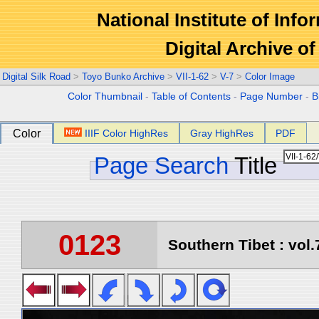
National Institute of Info
Digital Archive 
Digital Silk Road
>
Toyo Bunko Archive
>
VII-1-62
>
V-7
>
Color Image
Color Thumbnail
-
Table of Contents
-
Page Number
-
B
Color
IIIF Color HighRes
Gray HighRes
PDF
Page Search
Title
0123
Southern Tibet : vol.