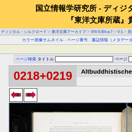
国立情報学研究所 - ディ
『東洋文庫所蔵』
ディジタル・シルクロード
>
東洋文庫アーカイブ
>
VIII-5-B4-a-7
>
V-1
>
見
カラー画像サムネイル
-
ページ番号
-
書誌情報（メタデー
ページ検索
タイトル
ページ
Altbuddhistische 
0218+0219