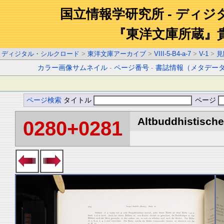
国立情報学研究所 - ディ
『東洋文庫所蔵』
ディジタル・シルクロード
>
東洋文庫アーカイブ
>
VIII-5-B4-a-7
>
V-1
>
見
カラー画像サムネイル
-
ページ番号
-
書誌情報（メタデー
ページ検索
タイトル
ページ
Altbuddhistische 
0280+0281