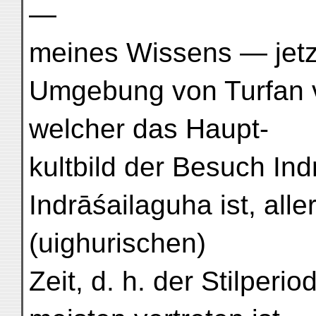
—
meines Wissens — jetzt
Umgebung von Turfan v
welcher das Haupt-
kultbild der Besuch In
Indrāśailaguha ist, alle
(uighurischen)
Zeit, d. h. der Stilperi