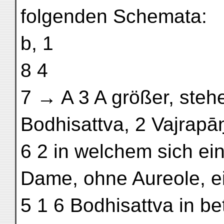
folgenden Schemata:
b, 1
8 4
7 → A 3 A größer, steh
Bodhisattva, 2 Vajrapāṇ
6 2 in welchem sich ein
Dame, ohne Aureole, ei
5 1 6 Bodhisattva in bet