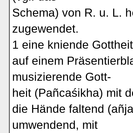
Schema) von R. u. L. h
zugewendet.
1 eine kniende Gotthe
auf einem Präsentierblat
musizierende Gott-
heit (Pañcaśikha) mit d
die Hände faltend (añja
umwendend, mit