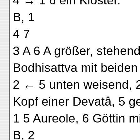
4 → 1 6 ein Kloster.
B, 1
4 7
3 A 6 A größer, stehen
Bodhisattva mit beide
2 ← 5 unten weisend, 2
Kopf einer Devatâ, 5 g
1 5 Aureole, 6 Göttin mi
B, 2