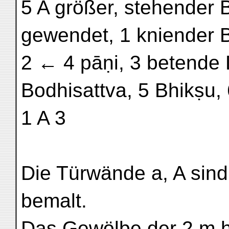
5 A größer, stehender
gewendet, 1 kniender B
2 ← 4 pāṇi, 3 betende
Bodhisattva, 5 Bhikṣu, 
1 A 3
Die Türwände a, A sin
bemalt.
Das Gewölbe der 2 m ho