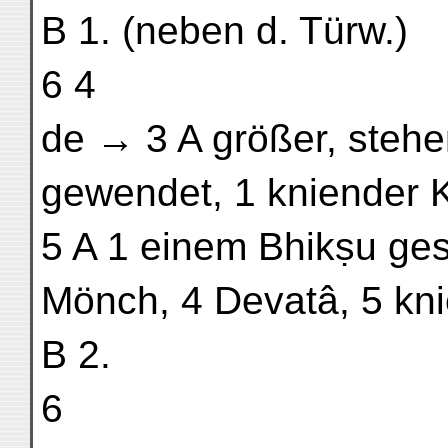
B 1. (neben d. Türw.)
6 4
de → 3 A größer, steh
gewendet, 1 kniender K
5 A 1 einem Bhikṣu ges
Mönch, 4 Devatâ, 5 kni
B 2.
6