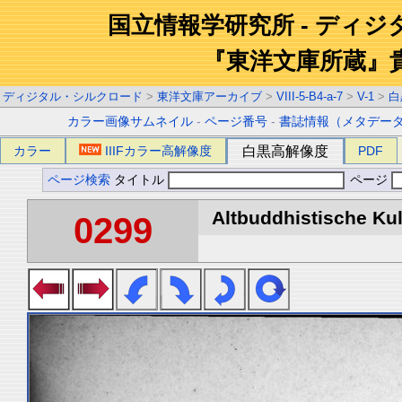
国立情報学研究所 - ディ
『東洋文庫所蔵』
ディジタル・シルクロード
>
東洋文庫アーカイブ
>
VIII-5-B4-a-7
>
V-1
>
白
カラー画像サムネイル
-
ページ番号
-
書誌情報（メタデー
カラー
IIIFカラー高解像度
白黒高解像度
PDF
ページ検索
タイトル
ページ
Altbuddhistische Kult
0299