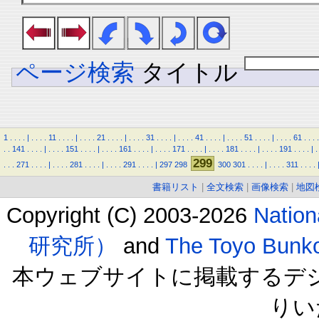
ページ検索
タイトル
1
.
.
.
.
|
.
.
.
.
11
.
.
.
.
|
.
.
.
.
21
.
.
.
.
|
.
.
.
.
31
.
.
.
.
|
.
.
.
.
41
.
.
.
.
|
.
.
.
.
51
.
.
.
.
|
.
.
.
.
61
.
.
.
.
.
.
141
.
.
.
.
|
.
.
.
.
151
.
.
.
.
|
.
.
.
.
161
.
.
.
.
|
.
.
.
.
171
.
.
.
.
|
.
.
.
.
181
.
.
.
.
|
.
.
.
.
191
.
.
.
.
|
.
299
.
.
.
271
.
.
.
.
|
.
.
.
.
281
.
.
.
.
|
.
.
.
.
291
.
.
.
.
|
297
298
300
301
.
.
.
.
|
.
.
.
.
311
.
.
.
.
書籍リスト
|
全文検索
|
画像検索
|
地図
Copyright (C) 2003-2026
Natio
研究所）
and
The Toyo B
本ウェブサイトに掲載するデ
りい