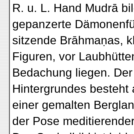
R. u. L. Hand Mudrā bi
gepanzerte Dämonenfür
sitzende Brāhmaṇas, k
Figuren, vor Laubhütten
Bedachung liegen. Der 
Hintergrundes besteht
einer gemalten Bergland
der Pose meditierender