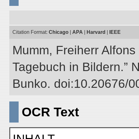
Citation Format:
Chicago
|
APA
|
Harvard
|
IEEE
Mumm, Freiherr Alfons
Tagebuch in Bildern.” NI
Bunko. doi:10.20676/0
OCR Text
INHALT