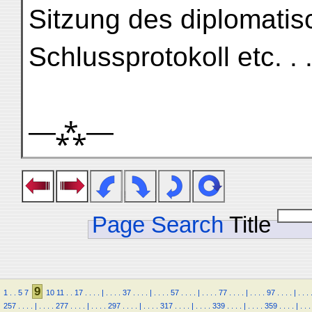
Sitzung des diplomatis
Schlussprotokoll etc. . . 
—⁂—
Page Search
Title
9
1
.
.
5
7
10
11
.
.
17
.
.
.
.
|
.
.
.
.
37
.
.
.
.
|
.
.
.
.
57
.
.
.
.
|
.
.
.
.
77
.
.
.
.
|
.
.
.
.
97
.
.
.
.
|
.
.
.
257
.
.
.
.
|
.
.
.
.
277
.
.
.
.
|
.
.
.
.
297
.
.
.
.
|
.
.
.
.
317
.
.
.
.
|
.
.
.
.
339
.
.
.
.
|
.
.
.
.
359
.
.
.
.
|
.
.
.