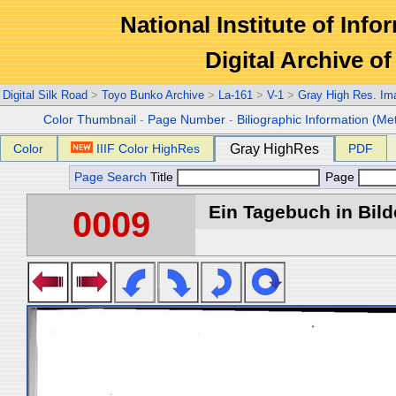
National Institute of Info
Digital Archive 
Digital Silk Road
>
Toyo Bunko Archive
>
La-161
>
V-1
>
Gray High Res. Im
Color Thumbnail
-
Page Number
-
Biliographic Information (Me
Color
IIIF Color HighRes
Gray HighRes
PDF
Page Search
Title
Page
Ein Tagebuch in Bilde
0009