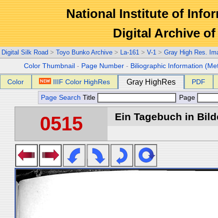
National Institute of Info
Digital Archive 
Digital Silk Road
>
Toyo Bunko Archive
>
La-161
>
V-1
>
Gray High Res. Im
Color Thumbnail
-
Page Number
-
Biliographic Information (Me
Color
IIIF Color HighRes
Gray HighRes
PDF
Page Search
Title
Page
Ein Tagebuch in Bilde
0515