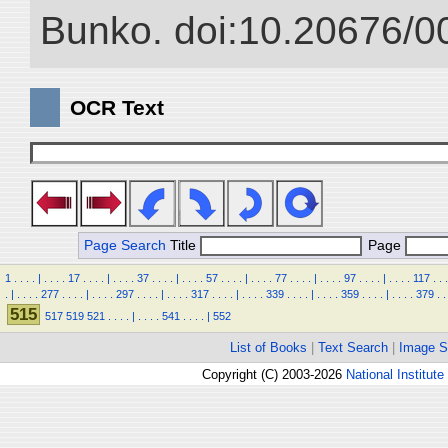
Bunko. doi:10.20676/0
OCR Text
Page Search
Title
Page
1
.
.
.
.
|
.
.
.
.
17
.
.
.
.
|
.
.
.
.
37
.
.
.
.
|
.
.
.
.
57
.
.
.
.
|
.
.
.
.
77
.
.
.
.
|
.
.
.
.
97
.
.
.
.
|
.
.
.
.
117
.
.
.
.
|
.
.
.
.
277
.
.
.
.
|
.
.
.
.
297
.
.
.
.
|
.
.
.
.
317
.
.
.
.
|
.
.
.
.
339
.
.
.
.
|
.
.
.
.
359
.
.
.
.
|
.
.
.
.
379
.
.
515
517
519
521
.
.
.
.
|
.
.
.
.
541
.
.
.
.
|
552
List of Books
|
Text Search
|
Image S
Copyright (C) 2003-2026
National Institute