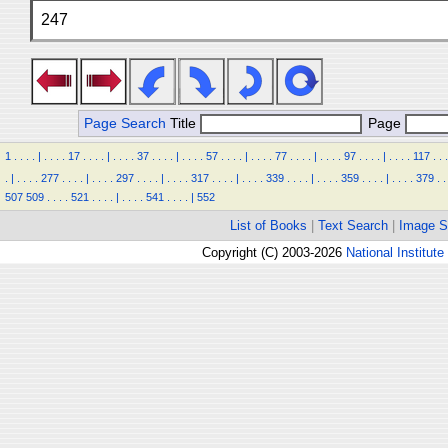
247
Page Search
Title
Page
1
.
.
.
.
|
.
.
.
.
17
.
.
.
.
|
.
.
.
.
37
.
.
.
.
|
.
.
.
.
57
.
.
.
.
|
.
.
.
.
77
.
.
.
.
|
.
.
.
.
97
.
.
.
.
|
.
.
.
.
117
.
.
.
.
|
.
.
.
.
277
.
.
.
.
|
.
.
.
.
297
.
.
.
.
|
.
.
.
.
317
.
.
.
.
|
.
.
.
.
339
.
.
.
.
|
.
.
.
.
359
.
.
.
.
|
.
.
.
.
379
.
.
507
509
.
.
.
.
521
.
.
.
.
|
.
.
.
.
541
.
.
.
.
|
552
List of Books
|
Text Search
|
Image S
Copyright (C) 2003-2026
National Institute