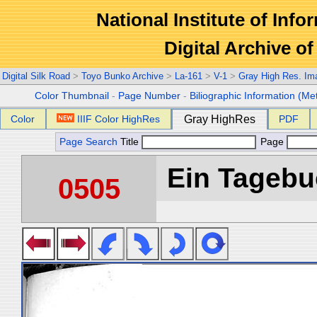
National Institute of Info
Digital Archive 
Digital Silk Road
>
Toyo Bunko Archive
>
La-161
>
V-1
>
Gray High Res. Im
Color Thumbnail
-
Page Number
-
Biliographic Information (Me
Color
IIIF Color HighRes
Gray HighRes
PDF
Page Search
Title
Page
Ein Tagebuc
0505