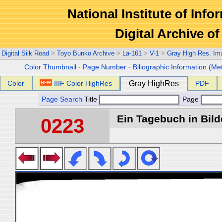
National Institute of Info
Digital Archive 
Digital Silk Road
>
Toyo Bunko Archive
>
La-161
>
V-1
>
Gray High Res. Im
Color Thumbnail
-
Page Number
-
Biliographic Information (Me
Color
IIIF Color HighRes
Gray HighRes
PDF
Page Search
Title
Page
Ein Tagebuch in Bilde
0223