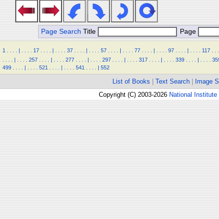
Page Search
Title
Page
1
.
.
.
.
|
.
.
.
.
17
.
.
.
.
|
.
.
.
.
37
.
.
.
.
|
.
.
.
.
57
.
.
.
.
|
.
.
.
.
77
.
.
.
.
|
.
.
.
.
97
.
.
.
.
|
.
.
.
.
117
.
.
.
.
.
.
.
|
.
.
.
.
257
.
.
.
.
|
.
.
.
.
277
.
.
.
.
|
.
.
.
.
297
.
.
.
.
|
.
.
.
.
317
.
.
.
.
|
.
.
.
.
339
.
.
.
.
|
.
.
.
.
35
499
.
.
.
.
|
.
.
.
.
521
.
.
.
.
|
.
.
.
.
541
.
.
.
.
|
552
List of Books
|
Text Search
|
Image S
Copyright (C) 2003-2026
National Institute