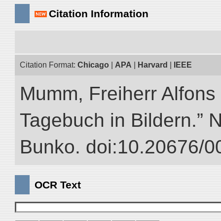
Citation Information
Citation Format:
Chicago
|
APA
|
Harvard
|
IEEE
Mumm, Freiherr Alfons
Tagebuch in Bildern.” NI
Bunko. doi:10.20676/0
OCR Text