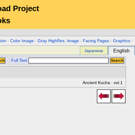
Road Project
oks
tion
-
Color Image
-
Gray HighRes. Image
-
Facing Pages
-
Graphics
-
Japanese
English
Full Text
Ancient Kucha : vol.1