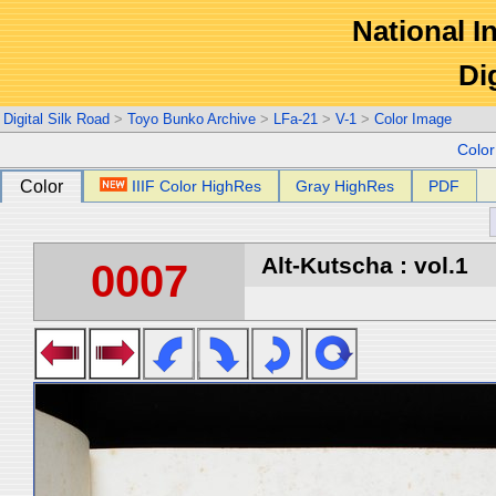
National In
Di
Digital Silk Road
>
Toyo Bunko Archive
>
LFa-21
>
V-1
>
Color Image
Colo
Color
IIIF Color HighRes
Gray HighRes
PDF
Alt-Kutscha : vol.1
0007